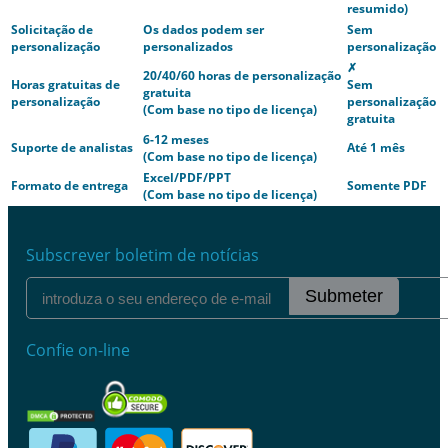
resumido)
Solicitação de
Os dados podem ser
Sem
personalização
personalizados
personalização
✗
20/40/60 horas de personalização
Horas gratuitas de
Sem
gratuita
personalização
personalização
(Com base no tipo de licença)
gratuita
6-12 meses
Suporte de analistas
Até 1 mês
(Com base no tipo de licença)
Excel/PDF/PPT
Formato de entrega
Somente PDF
(Com base no tipo de licença)
Subscrever boletim de notícias
Submeter
Confie on-line