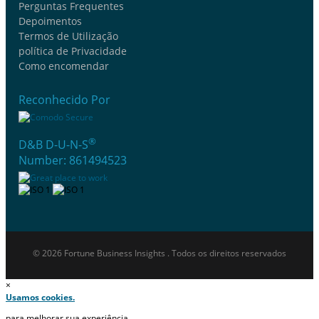
Perguntas Frequentes
Depoimentos
Termos de Utilização
política de Privacidade
Como encomendar
Reconhecido Por
®
D&B D-U-N-S
Number: 861494523
© 2026 Fortune Business Insights . Todos os direitos reservados
×
Usamos cookies.
para melhorar sua experiência.