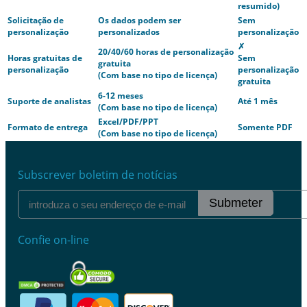
resumido)
Solicitação de
Os dados podem ser
Sem
personalização
personalizados
personalização
✗
20/40/60 horas de personalização
Horas gratuitas de
Sem
gratuita
personalização
personalização
(Com base no tipo de licença)
gratuita
6-12 meses
Suporte de analistas
Até 1 mês
(Com base no tipo de licença)
Excel/PDF/PPT
Formato de entrega
Somente PDF
(Com base no tipo de licença)
Subscrever boletim de notícias
Submeter
Confie on-line