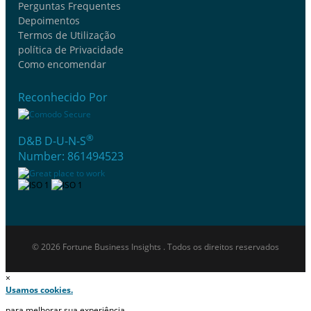
Perguntas Frequentes
Depoimentos
Termos de Utilização
política de Privacidade
Como encomendar
Reconhecido Por
®
D&B D-U-N-S
Number: 861494523
© 2026 Fortune Business Insights . Todos os direitos reservados
×
Usamos cookies.
para melhorar sua experiência.