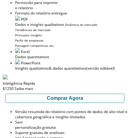
Permissão para imprimir
o relatório
Formato do relatório entregue
PDF
Dados e insights qualitativos
Dinâmica do mercado
Tendências de mercado
Principais insights
Perfis de empresas
Paisagem competitiva, etc.
Excel
Dados quantitativos
PowerPoint
Insights qualitativos
& dados quantitativos
(versão editável)
Inteligência Rápida
$1250
Saiba mais
Comprar Agora
Versão resumida do relatório com pontos de dados de alto nível e
cobertura geográfica e insights limitados
Sem
personalização gratuita
Suporte gratuito de analistas
por 2 meses após a compra