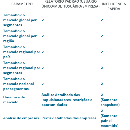
RELATÓRIO PADRÃO
(USUÁRIO
PARÂMETRO
INTELIGÊNCIA
ÚNICO/MULTIUSUÁRIO/EMPRESA)
RÁPIDA
Tamanho do
mercado global por
✓
✓
segmentos
Tamanho do
mercado global por
✓
✓
região
Tamanho do
mercado regional por
✓
✓
país
Tamanho do
mercado regional por
✓
✗
segmentos
Tamanho do
mercado nacional
✓
✗
por segmentos
Análise detalhada dos
✗
Dinâmica de
impulsionadores, restrições e
(Somente
mercado
oportunidades
snapshots)
✗
(Somente
Análise de empresas
Perfis detalhados das empresas
painel
resumido)