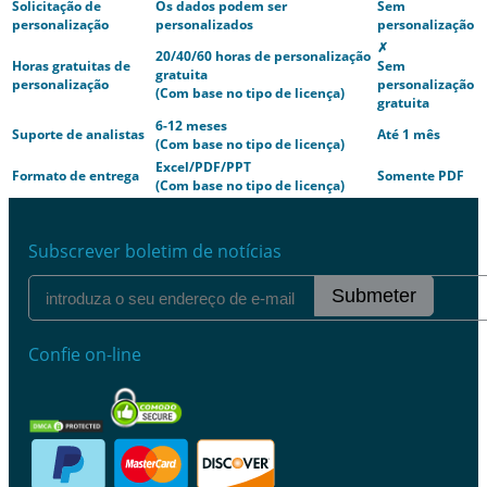
Solicitação de
Os dados podem ser
Sem
personalização
personalizados
personalização
✗
20/40/60 horas de personalização
Horas gratuitas de
Sem
gratuita
personalização
personalização
(Com base no tipo de licença)
gratuita
6-12 meses
Suporte de analistas
Até 1 mês
(Com base no tipo de licença)
Excel/PDF/PPT
Formato de entrega
Somente PDF
(Com base no tipo de licença)
Subscrever boletim de notícias
Submeter
Confie on-line