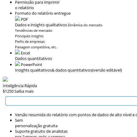
Permissão para imprimir
o relatório
Formato do relatório entregue
PDF
Dados e insights qualitativos
Dinâmica do mercado
Tendências de mercado
Principais insights
Perfis de empresas
Paisagem competitiva, etc.
Excel
Dados quantitativos
PowerPoint
Insights qualitativos
& dados quantitativos
(versão editável)
Inteligência Rápida
$1250
Saiba mais
Versão resumida do relatório com pontos de dados de alto nível e c
Sem
personalização gratuita
Suporte gratuito de analistas
por 2 meses após a compra