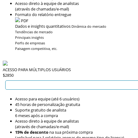
Acesso direto à equipe de analistas
(através de chamadas/e-mail)
Formato do relatório entregue
PDF
Dados e insights quantitativos
Dinâmica do mercado
Tendências de mercado
Principais insights
Perfis de empresas
Paisagem competitiva, etc.
ACESSO PARA MÚLTIPLOS USUÁRIOS
$2850
Acesso para equipe (até 6 usuários)
45 horas de personalização gratuita
Suporte gratuito de analista
6 meses após a compra
Acesso direto à equipe de analistas
(através de chamadas/e-mail)
15% de desconto
na sua próxima compra
(aplicável para 1 relatório apenas do mesmo tipo de licença)