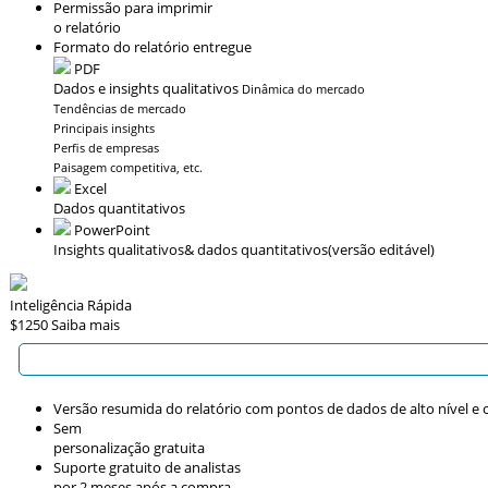
Permissão para imprimir
o relatório
Formato do relatório entregue
PDF
Dados e insights qualitativos
Dinâmica do mercado
Tendências de mercado
Principais insights
Perfis de empresas
Paisagem competitiva, etc.
Excel
Dados quantitativos
PowerPoint
Insights qualitativos
& dados quantitativos
(versão editável)
Inteligência Rápida
$1250
Saiba mais
Versão resumida do relatório com pontos de dados de alto nível e c
Sem
personalização gratuita
Suporte gratuito de analistas
por 2 meses após a compra