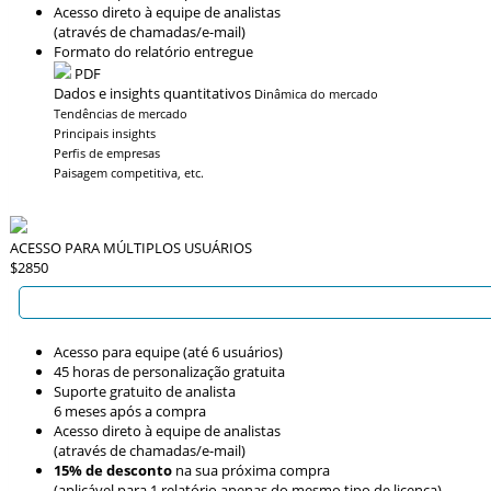
Acesso direto à equipe de analistas
(através de chamadas/e-mail)
Formato do relatório entregue
PDF
Dados e insights quantitativos
Dinâmica do mercado
Tendências de mercado
Principais insights
Perfis de empresas
Paisagem competitiva, etc.
ACESSO PARA MÚLTIPLOS USUÁRIOS
$2850
Acesso para equipe (até 6 usuários)
45 horas de personalização gratuita
Suporte gratuito de analista
6 meses após a compra
Acesso direto à equipe de analistas
(através de chamadas/e-mail)
15% de desconto
na sua próxima compra
(aplicável para 1 relatório apenas do mesmo tipo de licença)