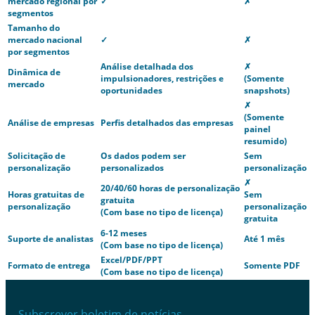
mercado regional por
✓
✗
segmentos
Tamanho do
mercado nacional
✓
✗
por segmentos
Análise detalhada dos
✗
Dinâmica de
impulsionadores, restrições e
(Somente
mercado
oportunidades
snapshots)
✗
(Somente
Análise de empresas
Perfis detalhados das empresas
painel
resumido)
Solicitação de
Os dados podem ser
Sem
personalização
personalizados
personalização
✗
20/40/60 horas de personalização
Horas gratuitas de
Sem
gratuita
personalização
personalização
(Com base no tipo de licença)
gratuita
6-12 meses
Suporte de analistas
Até 1 mês
(Com base no tipo de licença)
Excel/PDF/PPT
Formato de entrega
Somente PDF
(Com base no tipo de licença)
Subscrever boletim de notícias