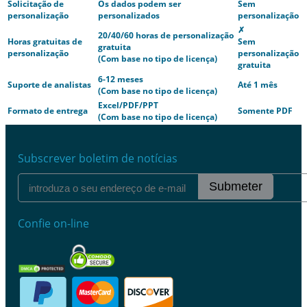
Solicitação de
Os dados podem ser
Sem
personalização
personalizados
personalização
✗
20/40/60 horas de personalização
Horas gratuitas de
Sem
gratuita
personalização
personalização
(Com base no tipo de licença)
gratuita
6-12 meses
Suporte de analistas
Até 1 mês
(Com base no tipo de licença)
Excel/PDF/PPT
Formato de entrega
Somente PDF
(Com base no tipo de licença)
Subscrever boletim de notícias
Submeter
Confie on-line