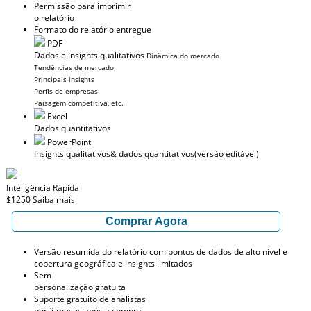
Permissão para imprimir
o relatório
Formato do relatório entregue
PDF
Dados e insights qualitativos
Dinâmica do mercado
Tendências de mercado
Principais insights
Perfis de empresas
Paisagem competitiva, etc.
Excel
Dados quantitativos
PowerPoint
Insights qualitativos
& dados quantitativos
(versão editável)
Inteligência Rápida
$1250
Saiba mais
Comprar Agora
Versão resumida do relatório com pontos de dados de alto nível e
cobertura geográfica e insights limitados
Sem
personalização gratuita
Suporte gratuito de analistas
por 2 meses após a compra