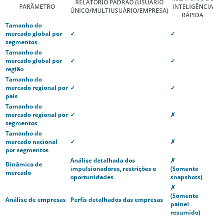
RELATÓRIO PADRÃO
(USUÁRIO
PARÂMETRO
INTELIGÊNCIA
ÚNICO/MULTIUSUÁRIO/EMPRESA)
RÁPIDA
Tamanho do
mercado global por
✓
✓
segmentos
Tamanho do
mercado global por
✓
✓
região
Tamanho do
mercado regional por
✓
✓
país
Tamanho do
mercado regional por
✓
✗
segmentos
Tamanho do
mercado nacional
✓
✗
por segmentos
Análise detalhada dos
✗
Dinâmica de
impulsionadores, restrições e
(Somente
mercado
oportunidades
snapshots)
✗
(Somente
Análise de empresas
Perfis detalhados das empresas
painel
resumido)