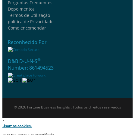
Perguntas Frequentes
Depoimentos
Termos de Utilização
política de Privacidade
Como encomendar
Reconhecido Por
®
D&B D-U-N-S
Number: 861494523
© 2026 Fortune Business Insights . Todos os direitos reservados
×
Usamos cookies.
para melhorar sua experiência.