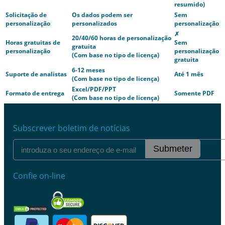
resumido)
Solicitação de
Os dados podem ser
Sem
personalização
personalizados
personalização
✗
20/40/60 horas de personalização
Horas gratuitas de
Sem
gratuita
personalização
personalização
(Com base no tipo de licença)
gratuita
6-12 meses
Suporte de analistas
Até 1 mês
(Com base no tipo de licença)
Excel/PDF/PPT
Formato de entrega
Somente PDF
(Com base no tipo de licença)
Subscrever boletim de notícias
Submeter
Confie on-line