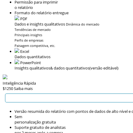
Permissão para imprimir
o relatório
Formato do relatório entregue
PDF
Dados e insights qualitativos
Dinâmica do mercado
Tendências de mercado
Principais insights
Perfis de empresas
Paisagem competitiva, etc.
Excel
Dados quantitativos
PowerPoint
Insights qualitativos
& dados quantitativos
(versão editável)
Inteligência Rápida
$1250
Saiba mais
Versão resumida do relatório com pontos de dados de alto nível e c
Sem
personalização gratuita
Suporte gratuito de analistas
por 2 meses após a compra