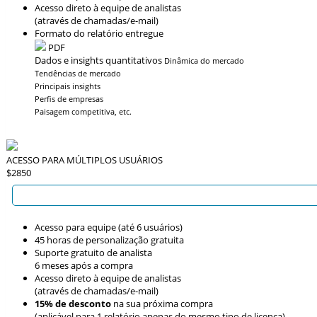
Acesso direto à equipe de analistas
(através de chamadas/e-mail)
Formato do relatório entregue
PDF
Dados e insights quantitativos
Dinâmica do mercado
Tendências de mercado
Principais insights
Perfis de empresas
Paisagem competitiva, etc.
ACESSO PARA MÚLTIPLOS USUÁRIOS
$2850
Acesso para equipe (até 6 usuários)
45 horas de personalização gratuita
Suporte gratuito de analista
6 meses após a compra
Acesso direto à equipe de analistas
(através de chamadas/e-mail)
15% de desconto
na sua próxima compra
(aplicável para 1 relatório apenas do mesmo tipo de licença)