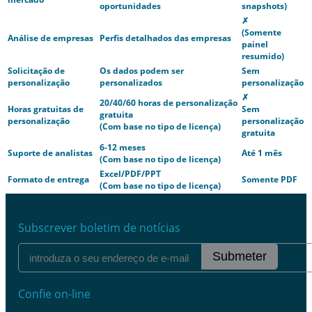
oportunidades
snapshots)
✗
(Somente
Análise de empresas
Perfis detalhados das empresas
painel
resumido)
Solicitação de
Os dados podem ser
Sem
personalização
personalizados
personalização
✗
20/40/60 horas de personalização
Horas gratuitas de
Sem
gratuita
personalização
personalização
(Com base no tipo de licença)
gratuita
6-12 meses
Suporte de analistas
Até 1 mês
(Com base no tipo de licença)
Excel/PDF/PPT
Formato de entrega
Somente PDF
(Com base no tipo de licença)
Subscrever boletim de notícias
Submeter
Confie on-line