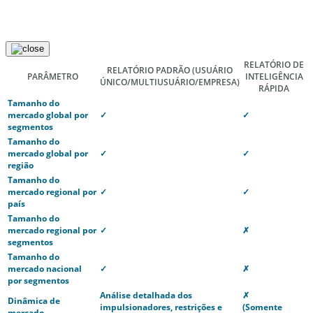
RELATÓRIO DE
RELATÓRIO PADRÃO
(USUÁRIO
PARÂMETRO
INTELIGÊNCIA
ÚNICO/MULTIUSUÁRIO/EMPRESA)
RÁPIDA
Tamanho do
mercado global por
✓
✓
segmentos
Tamanho do
mercado global por
✓
✓
região
Tamanho do
mercado regional por
✓
✓
país
Tamanho do
mercado regional por
✓
✗
segmentos
Tamanho do
mercado nacional
✓
✗
por segmentos
Análise detalhada dos
✗
Dinâmica de
impulsionadores, restrições e
(Somente
mercado