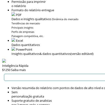
Permissão para imprimir
o relatório
Formato do relatório entregue
PDF
Dados e insights qualitativos
Dinâmica do mercado
Tendências de mercado
Principais insights
Perfis de empresas
Paisagem competitiva, etc.
Excel
Dados quantitativos
PowerPoint
Insights qualitativos
& dados quantitativos
(versão editável)
Inteligência Rápida
$1250
Saiba mais
Versão resumida do relatório com pontos de dados de alto nível e c
Sem
personalização gratuita
Suporte gratuito de analistas
por 2 meses após a compra