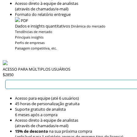
Acesso direto à equipe de analistas
(através de chamadas/e-mail)
Formato do relatório entregue
PDF
Dados e insights quantitativos
Dinâmica do mercado
Tendências de mercado
Principais insights
Perfis de empresas
Paisagem competitiva, etc.
ACESSO PARA MÚLTIPLOS USUÁRIOS
$2850
Acesso para equipe (até 6 usuários)
45 horas de personalização gratuita
Suporte gratuito de analista
6 meses após a compra
Acesso direto à equipe de analistas
(através de chamadas/e-mail)
15% de desconto
na sua próxima compra
(aplicável para 1 relatório apenas do mesmo tipo de licença)