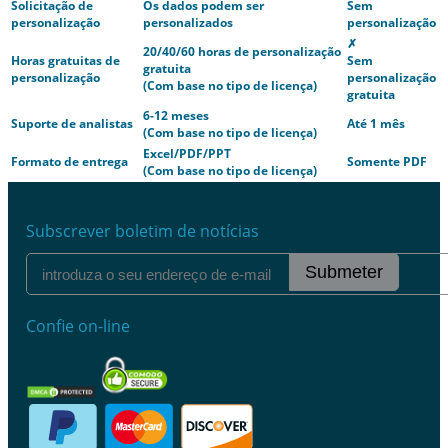
Solicitação de
Os dados podem ser
Sem
personalização
personalizados
personalização
✗
20/40/60 horas de personalização
Horas gratuitas de
Sem
gratuita
personalização
personalização
(Com base no tipo de licença)
gratuita
6-12 meses
Suporte de analistas
Até 1 mês
(Com base no tipo de licença)
Excel/PDF/PPT
Formato de entrega
Somente PDF
(Com base no tipo de licença)
Subscrever boletim de notícias
Submeter
Confie on-line