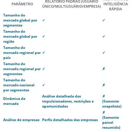
RELATÓRIO PADRÃO
(USUÁRIO
PARÂMETRO
INTELIGÊNCIA
ÚNICO/MULTIUSUÁRIO/EMPRESA)
RÁPIDA
Tamanho do
mercado global por
✓
✓
segmentos
Tamanho do
mercado global por
✓
✓
região
Tamanho do
mercado regional por
✓
✓
país
Tamanho do
mercado regional por
✓
✗
segmentos
Tamanho do
mercado nacional
✓
✗
por segmentos
Análise detalhada dos
✗
Dinâmica de
impulsionadores, restrições e
(Somente
mercado
oportunidades
snapshots)
✗
(Somente
Análise de empresas
Perfis detalhados das empresas
painel
resumido)