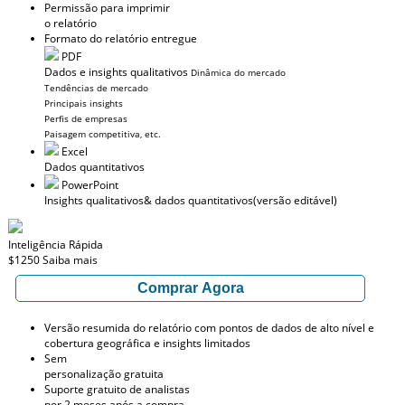
Permissão para imprimir
o relatório
Formato do relatório entregue
PDF
Dados e insights qualitativos
Dinâmica do mercado
Tendências de mercado
Principais insights
Perfis de empresas
Paisagem competitiva, etc.
Excel
Dados quantitativos
PowerPoint
Insights qualitativos
& dados quantitativos
(versão editável)
Inteligência Rápida
$1250
Saiba mais
Comprar Agora
Versão resumida do relatório com pontos de dados de alto nível e
cobertura geográfica e insights limitados
Sem
personalização gratuita
Suporte gratuito de analistas
por 2 meses após a compra