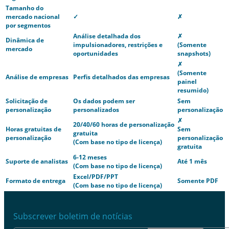
Tamanho do
mercado nacional
✓
✗
por segmentos
Análise detalhada dos
✗
Dinâmica de
impulsionadores, restrições e
(Somente
mercado
oportunidades
snapshots)
✗
(Somente
Análise de empresas
Perfis detalhados das empresas
painel
resumido)
Solicitação de
Os dados podem ser
Sem
personalização
personalizados
personalização
✗
20/40/60 horas de personalização
Horas gratuitas de
Sem
gratuita
personalização
personalização
(Com base no tipo de licença)
gratuita
6-12 meses
Suporte de analistas
Até 1 mês
(Com base no tipo de licença)
Excel/PDF/PPT
Formato de entrega
Somente PDF
(Com base no tipo de licença)
Subscrever boletim de notícias