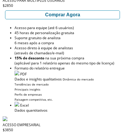
ACESSO PARA MÚLTIPLOS USUÁRIOS
$2850
Comprar Agora
Acesso para equipe (até 6 usuários)
45 horas de personalização gratuita
Suporte gratuito de analista
6 meses após a compra
Acesso direto à equipe de analistas
(através de chamadas/e-mail)
15% de desconto
na sua próxima compra
(aplicável para 1 relatório apenas do mesmo tipo de licença)
Formato do relatório entregue
PDF
Dados e insights qualitativos
Dinâmica do mercado
Tendências de mercado
Principais insights
Perfis de empresas
Paisagem competitiva, etc.
Excel
Dados quantitativos
ACESSO EMPRESARIAL
$3850