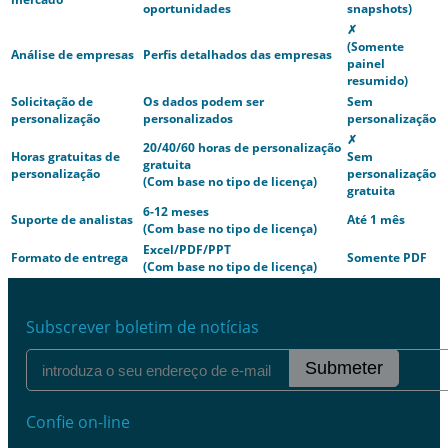
oportunidades
snapshots)
✗
(Somente
Análise de empresas
Perfis detalhados das empresas
painel
resumido)
Solicitação de
Os dados podem ser
Sem
personalização
personalizados
personalização
✗
20/40/60 horas de personalização
Horas gratuitas de
Sem
gratuita
personalização
personalização
(Com base no tipo de licença)
gratuita
6-12 meses
Suporte de analistas
Até 1 mês
(Com base no tipo de licença)
Excel/PDF/PPT
Formato de entrega
Somente PDF
(Com base no tipo de licença)
Subscrever boletim de notícias
Submeter
Confie on-line