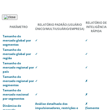
RELATÓRIO DE
RELATÓRIO PADRÃO
(USUÁRIO
PARÂMETRO
INTELIGÊNCIA
ÚNICO/MULTIUSUÁRIO/EMPRESA)
RÁPIDA
Tamanho do
mercado global por
✓
✓
segmentos
Tamanho do
mercado global por
✓
✓
região
Tamanho do
mercado regional por
✓
✓
país
Tamanho do
mercado regional por
✓
✗
segmentos
Tamanho do
mercado nacional
✓
✗
por segmentos
Análise detalhada dos
✗
Dinâmica de
impulsionadores, restrições e
(Somente
mercado