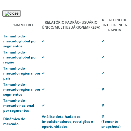
RELATÓRIO DE
RELATÓRIO PADRÃO
(USUÁRIO
PARÂMETRO
INTELIGÊNCIA
ÚNICO/MULTIUSUÁRIO/EMPRESA)
RÁPIDA
Tamanho do
mercado global por
✓
✓
segmentos
Tamanho do
mercado global por
✓
✓
região
Tamanho do
mercado regional por
✓
✓
país
Tamanho do
mercado regional por
✓
✗
segmentos
Tamanho do
mercado nacional
✓
✗
por segmentos
Análise detalhada dos
✗
Dinâmica de
impulsionadores, restrições e
(Somente
mercado
oportunidades
snapshots)