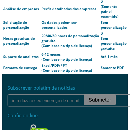
✗
(Somente
Análise de empresas
Perfis detalhados das empresas
painel
resumido)
Solicitação de
Os dados podem ser
Sem
personalização
personalizados
personalização
✗
20/40/60 horas de personalização
Horas gratuitas de
Sem
gratuita
personalização
personalização
(Com base no tipo de licença)
gratuita
6-12 meses
Suporte de analistas
Até 1 mês
(Com base no tipo de licença)
Excel/PDF/PPT
Formato de entrega
Somente PDF
(Com base no tipo de licença)
Subscrever boletim de notícias
Submeter
Confie on-line