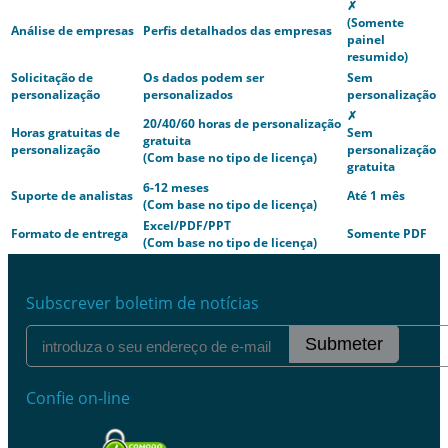
✗
(Somente
Análise de empresas
Perfis detalhados das empresas
painel
resumido)
Solicitação de
Os dados podem ser
Sem
personalização
personalizados
personalização
✗
20/40/60 horas de personalização
Horas gratuitas de
Sem
gratuita
personalização
personalização
(Com base no tipo de licença)
gratuita
6-12 meses
Suporte de analistas
Até 1 mês
(Com base no tipo de licença)
Excel/PDF/PPT
Formato de entrega
Somente PDF
(Com base no tipo de licença)
Subscrever boletim de notícias
Submeter
Confie on-line