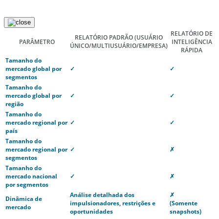
RELATÓRIO DE
RELATÓRIO PADRÃO
(USUÁRIO
PARÂMETRO
INTELIGÊNCIA
ÚNICO/MULTIUSUÁRIO/EMPRESA)
RÁPIDA
Tamanho do
mercado global por
✓
✓
segmentos
Tamanho do
mercado global por
✓
✓
região
Tamanho do
mercado regional por
✓
✓
país
Tamanho do
mercado regional por
✓
✗
segmentos
Tamanho do
mercado nacional
✓
✗
por segmentos
Análise detalhada dos
✗
Dinâmica de
impulsionadores, restrições e
(Somente
mercado
oportunidades
snapshots)