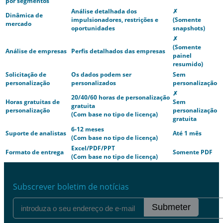
por segmentos
Análise detalhada dos
✗
Dinâmica de
impulsionadores, restrições e
(Somente
mercado
oportunidades
snapshots)
✗
(Somente
Análise de empresas
Perfis detalhados das empresas
painel
resumido)
Solicitação de
Os dados podem ser
Sem
personalização
personalizados
personalização
✗
20/40/60 horas de personalização
Horas gratuitas de
Sem
gratuita
personalização
personalização
(Com base no tipo de licença)
gratuita
6-12 meses
Suporte de analistas
Até 1 mês
(Com base no tipo de licença)
Excel/PDF/PPT
Formato de entrega
Somente PDF
(Com base no tipo de licença)
Subscrever boletim de notícias
Submeter