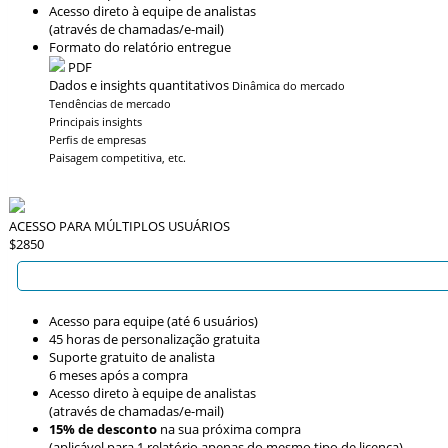
Acesso direto à equipe de analistas
(através de chamadas/e-mail)
Formato do relatório entregue
PDF
Dados e insights quantitativos
Dinâmica do mercado
Tendências de mercado
Principais insights
Perfis de empresas
Paisagem competitiva, etc.
ACESSO PARA MÚLTIPLOS USUÁRIOS
$2850
Acesso para equipe (até 6 usuários)
45 horas de personalização gratuita
Suporte gratuito de analista
6 meses após a compra
Acesso direto à equipe de analistas
(através de chamadas/e-mail)
15% de desconto
na sua próxima compra
(aplicável para 1 relatório apenas do mesmo tipo de licença)