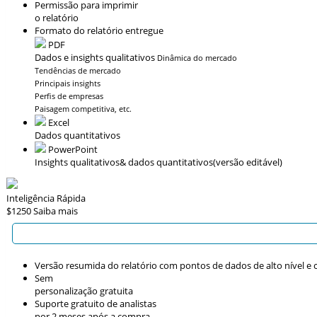
Permissão para imprimir
o relatório
Formato do relatório entregue
PDF
Dados e insights qualitativos
Dinâmica do mercado
Tendências de mercado
Principais insights
Perfis de empresas
Paisagem competitiva, etc.
Excel
Dados quantitativos
PowerPoint
Insights qualitativos
& dados quantitativos
(versão editável)
Inteligência Rápida
$1250
Saiba mais
Versão resumida do relatório com pontos de dados de alto nível e c
Sem
personalização gratuita
Suporte gratuito de analistas
por 2 meses após a compra