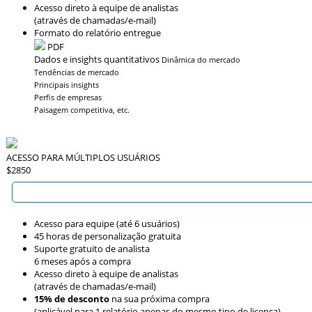
Acesso direto à equipe de analistas
(através de chamadas/e-mail)
Formato do relatório entregue
PDF
Dados e insights quantitativos
Dinâmica do mercado
Tendências de mercado
Principais insights
Perfis de empresas
Paisagem competitiva, etc.
ACESSO PARA MÚLTIPLOS USUÁRIOS
$2850
Acesso para equipe (até 6 usuários)
45 horas de personalização gratuita
Suporte gratuito de analista
6 meses após a compra
Acesso direto à equipe de analistas
(através de chamadas/e-mail)
15% de desconto
na sua próxima compra
(aplicável para 1 relatório apenas do mesmo tipo de licença)