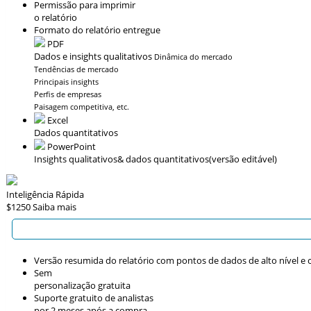
Permissão para imprimir
o relatório
Formato do relatório entregue
PDF
Dados e insights qualitativos
Dinâmica do mercado
Tendências de mercado
Principais insights
Perfis de empresas
Paisagem competitiva, etc.
Excel
Dados quantitativos
PowerPoint
Insights qualitativos
& dados quantitativos
(versão editável)
Inteligência Rápida
$1250
Saiba mais
Versão resumida do relatório com pontos de dados de alto nível e c
Sem
personalização gratuita
Suporte gratuito de analistas
por 2 meses após a compra