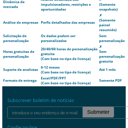
Dinâmica de
impulsionadores, restrições e
(Somente
mercado
oportunidades
snapshots)
✗
(Somente
Análise de empresas
Perfis detalhados das empresas
painel
resumido)
Solicitação de
Os dados podem ser
Sem
personalização
personalizados
personalização
✗
20/40/60 horas de personalização
Horas gratuitas de
Sem
gratuita
personalização
personalização
(Com base no tipo de licença)
gratuita
6-12 meses
Suporte de analistas
Até 1 mês
(Com base no tipo de licença)
Excel/PDF/PPT
Formato de entrega
Somente PDF
(Com base no tipo de licença)
Subscrever boletim de notícias
Submeter
Confie on-line