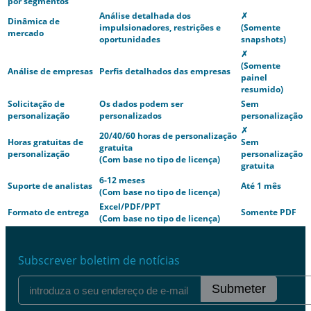
por segmentos
Análise detalhada dos
✗
Dinâmica de
impulsionadores, restrições e
(Somente
mercado
oportunidades
snapshots)
✗
(Somente
Análise de empresas
Perfis detalhados das empresas
painel
resumido)
Solicitação de
Os dados podem ser
Sem
personalização
personalizados
personalização
✗
20/40/60 horas de personalização
Horas gratuitas de
Sem
gratuita
personalização
personalização
(Com base no tipo de licença)
gratuita
6-12 meses
Suporte de analistas
Até 1 mês
(Com base no tipo de licença)
Excel/PDF/PPT
Formato de entrega
Somente PDF
(Com base no tipo de licença)
Subscrever boletim de notícias
Submeter