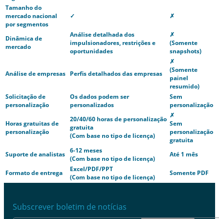
Tamanho do
mercado nacional
✓
✗
por segmentos
Análise detalhada dos
✗
Dinâmica de
impulsionadores, restrições e
(Somente
mercado
oportunidades
snapshots)
✗
(Somente
Análise de empresas
Perfis detalhados das empresas
painel
resumido)
Solicitação de
Os dados podem ser
Sem
personalização
personalizados
personalização
✗
20/40/60 horas de personalização
Horas gratuitas de
Sem
gratuita
personalização
personalização
(Com base no tipo de licença)
gratuita
6-12 meses
Suporte de analistas
Até 1 mês
(Com base no tipo de licença)
Excel/PDF/PPT
Formato de entrega
Somente PDF
(Com base no tipo de licença)
Subscrever boletim de notícias