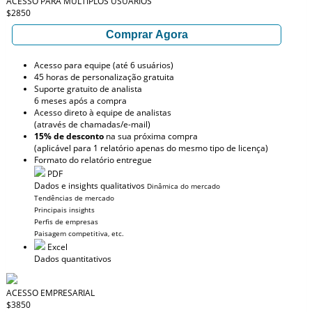
ACESSO PARA MÚLTIPLOS USUÁRIOS
$2850
Comprar Agora
Acesso para equipe (até 6 usuários)
45 horas de personalização gratuita
Suporte gratuito de analista
6 meses após a compra
Acesso direto à equipe de analistas
(através de chamadas/e-mail)
15% de desconto
na sua próxima compra
(aplicável para 1 relatório apenas do mesmo tipo de licença)
Formato do relatório entregue
PDF
Dados e insights qualitativos
Dinâmica do mercado
Tendências de mercado
Principais insights
Perfis de empresas
Paisagem competitiva, etc.
Excel
Dados quantitativos
ACESSO EMPRESARIAL
$3850