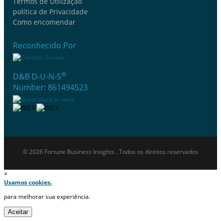
Termos de Utilização
política de Privacidade
Como encomendar
Reconhecido Por
®
D&B D-U-N-S
Number: 861494523
© 2026 Fortune Business Insights . Todos os direitos reservados
×
Usamos cookies.
para melhorar sua experiência.
Aceitar