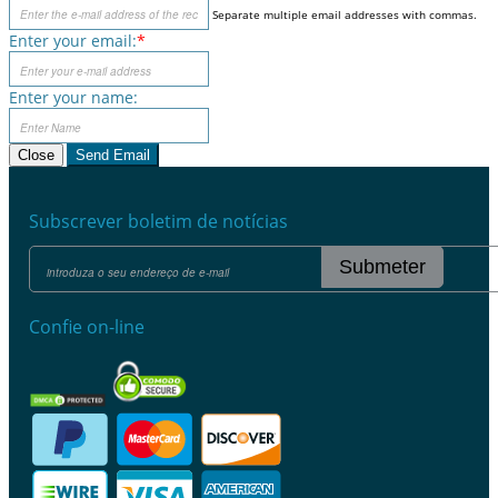
Separate multiple email addresses with commas.
Enter your email:
*
Enter your name:
Close
Send Email
Subscrever boletim de notícias
Submeter
Confie on-line