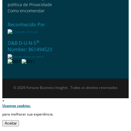
política de Privacidade
Como encomendar
Reconhecido Por
®
D&B D-U-N-S
Number: 861494523
© 2026 Fortune Business Insights . Todos os direitos reservados
×
Usamos cookies.
para melhorar sua experiência.
Aceitar