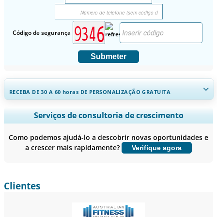
Código de segurança
Submeter
RECEBA DE 30 A 60
horas
DE PERSONALIZAÇÃO GRATUITA
Ampliar a cobertura regional e por país, Análise de segmentos,
Serviços de consultoria de crescimento
Perfis de empresas, Benchmarking competitivo, e insights sobre o
usuário final.
Como podemos ajudá-lo a descobrir novas oportunidades e
a crescer mais rapidamente?
Verifique agora
Personalizar agora
Clientes