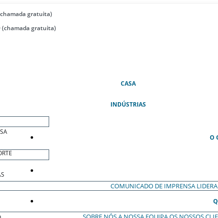
(chamada gratuita)
 (chamada gratuita)
(ATUAL)
CASA
INDÚSTRIAS
ESA
O 
ORTE
AS
COMUNICADO DE IMPRENSA
LIDER
Q
SOBRE NÓS
A NOSSA EQUIPA
OS NOSSOS CLI
O