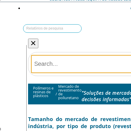
×
Mercado de
Polímeros e
revestimento
resinas de
"Soluções de mercad
/
de
plásticos
poliuretano
decisões informadas
Tamanho do mercado de revestimento
indústria, por tipo de produto (reve
O