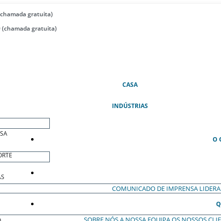
(chamada gratuita)
 (chamada gratuita)
(ATUAL)
CASA
INDÚSTRIAS
ESA
O 
ORTE
AS
COMUNICADO DE IMPRENSA
LIDER
Q
SOBRE NÓS
A NOSSA EQUIPA
OS NOSSOS CLI
O