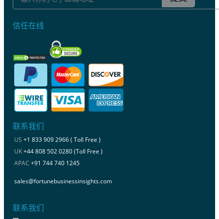
信任在线
联系我们
US
+1 833 909 2966 ( Toll Free )
UK
+44 808 502 0280 (Toll Free )
APAC
+91 744 740 1245
sales@fortunebusinessinsights.com
联系我们