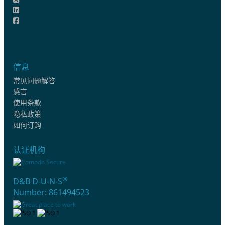
信息
常见问题解答
感言
使用条款
隐私政策
如何订购
认证机构
®
D&B D-U-N-S
Number: 861494523