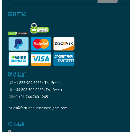
信任在线
联系我们
US
+1 833 909 2966 ( Toll Free )
UK
+44 808 502 0280 (Toll Free )
APAC
+91 744 740 1245
sales@fortunebusinessinsights.com
联系我们