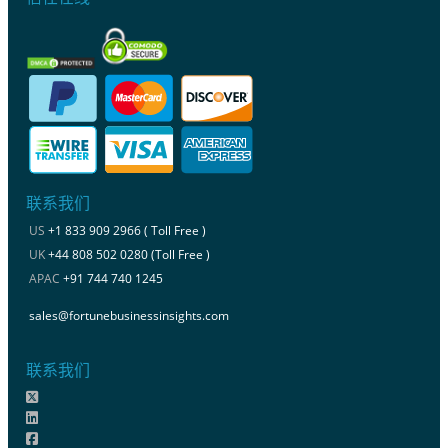
联系我们
US
+1 833 909 2966 ( Toll Free )
UK
+44 808 502 0280 (Toll Free )
APAC
+91 744 740 1245
sales@fortunebusinessinsights.com
联系我们