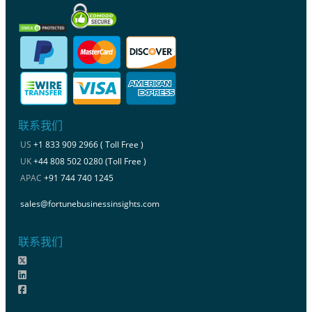
联系我们
US
+1 833 909 2966 ( Toll Free )
UK
+44 808 502 0280 (Toll Free )
APAC
+91 744 740 1245
sales@fortunebusinessinsights.com
联系我们