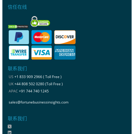
信任在线
联系我们
US
+1 833 909 2966 ( Toll Free )
UK
+44 808 502 0280 (Toll Free )
APAC
+91 744 740 1245
sales@fortunebusinessinsights.com
联系我们