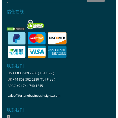
信任在线
联系我们
US
+1 833 909 2966 ( Toll Free )
UK
+44 808 502 0280 (Toll Free )
APAC
+91 744 740 1245
sales@fortunebusinessinsights.com
联系我们