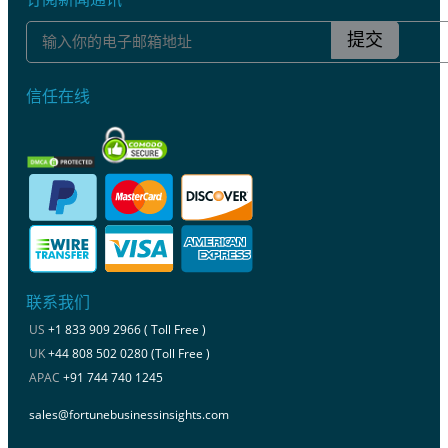
提交
信任在线
联系我们
US
+1 833 909 2966 ( Toll Free )
UK
+44 808 502 0280 (Toll Free )
APAC
+91 744 740 1245
sales@fortunebusinessinsights.com