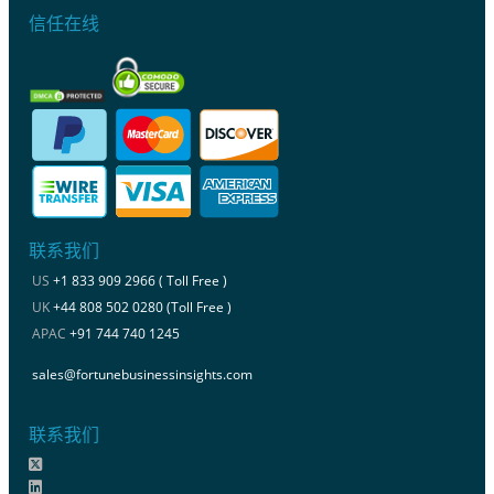
信任在线
联系我们
US
+1 833 909 2966 ( Toll Free )
UK
+44 808 502 0280 (Toll Free )
APAC
+91 744 740 1245
sales@fortunebusinessinsights.com
联系我们