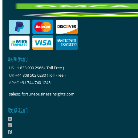
联系我们
US
+1 833 909 2966 ( Toll Free )
UK
+44 808 502 0280 (Toll Free )
APAC
+91 744 740 1245
sales@fortunebusinessinsights.com
联系我们