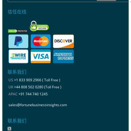
信任在线
联系我们
US
+1 833 909 2966 ( Toll Free )
UK
+44 808 502 0280 (Toll Free )
APAC
+91 744 740 1245
sales@fortunebusinessinsights.com
联系我们