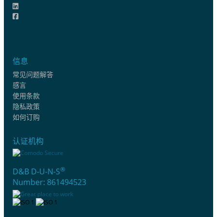
信息
常见问题解答
感言
使用条款
隐私政策
如何订购
认证机构
®
D&B D-U-N-S
Number: 861494523