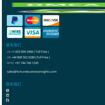
联系我们
US
+1 833 909 2966 ( Toll Free )
UK
+44 808 502 0280 (Toll Free )
APAC
+91 744 740 1245
sales@fortunebusinessinsights.com
联系我们