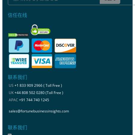
信任在线
联系我们
US
+1 833 909 2966 ( Toll Free )
UK
+44 808 502 0280 (Toll Free )
APAC
+91 744 740 1245
sales@fortunebusinessinsights.com
联系我们