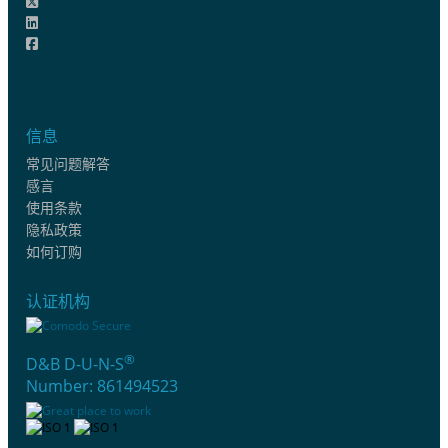
信息
常见问题解答
感言
使用条款
隐私政策
如何订购
认证机构
®
D&B D-U-N-S
Number: 861494523