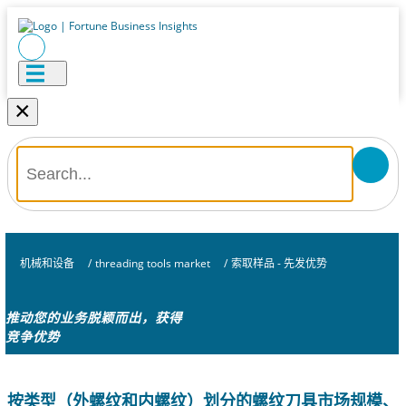
×
机械和设备
/
threading tools market
/
索取样品 - 先发优势
推动您的业务脱颖而出，获得
竞争优势
按类型（外螺纹和内螺纹）划分的螺纹刀具市场规模、