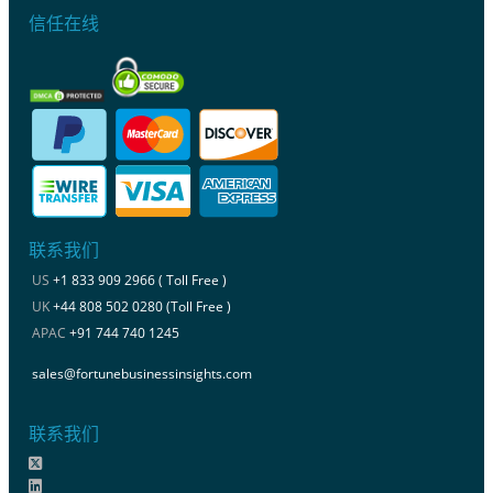
信任在线
联系我们
US
+1 833 909 2966 ( Toll Free )
UK
+44 808 502 0280 (Toll Free )
APAC
+91 744 740 1245
sales@fortunebusinessinsights.com
联系我们