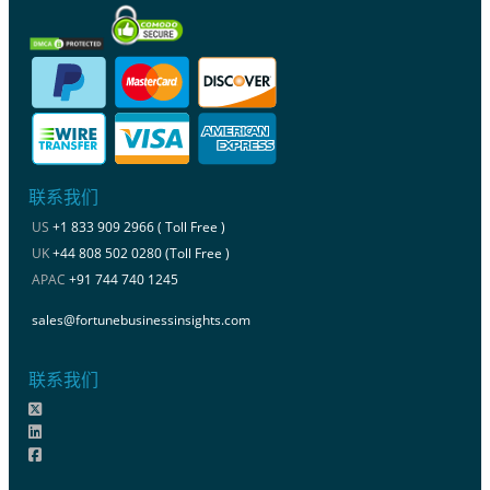
联系我们
US
+1 833 909 2966 ( Toll Free )
UK
+44 808 502 0280 (Toll Free )
APAC
+91 744 740 1245
sales@fortunebusinessinsights.com
联系我们