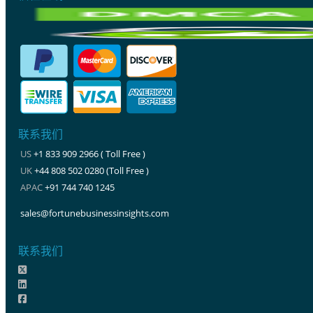
联系我们
US
+1 833 909 2966 ( Toll Free )
UK
+44 808 502 0280 (Toll Free )
APAC
+91 744 740 1245
sales@fortunebusinessinsights.com
联系我们