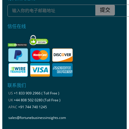
提交
信任在线
联系我们
US
+1 833 909 2966 ( Toll Free )
UK
+44 808 502 0280 (Toll Free )
APAC
+91 744 740 1245
sales@fortunebusinessinsights.com