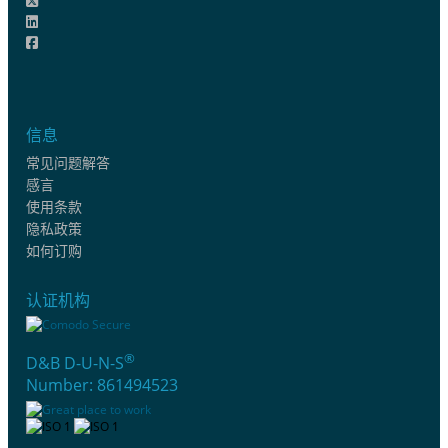
信息
常见问题解答
感言
使用条款
隐私政策
如何订购
认证机构
®
D&B D-U-N-S
Number: 861494523