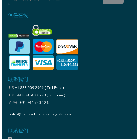
信任在线
联系我们
US
+1 833 909 2966 ( Toll Free )
UK
+44 808 502 0280 (Toll Free )
APAC
+91 744 740 1245
sales@fortunebusinessinsights.com
联系我们