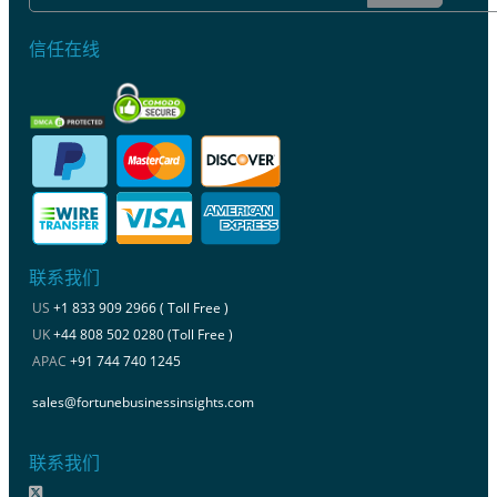
信任在线
联系我们
US
+1 833 909 2966 ( Toll Free )
UK
+44 808 502 0280 (Toll Free )
APAC
+91 744 740 1245
sales@fortunebusinessinsights.com
联系我们