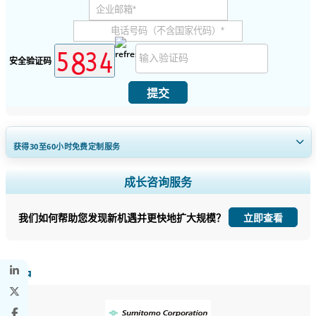
安全验证码
提交
获得30至60
小时
免费定制服务
扩大区域和国家覆盖范围， 细分市场分析， 公司简介， 竞争基准分析，
成长咨询服务
以及最终用户洞察。
我们如何帮助您发现新机遇并更快地扩大规模？
立即查看
立即定制
客户