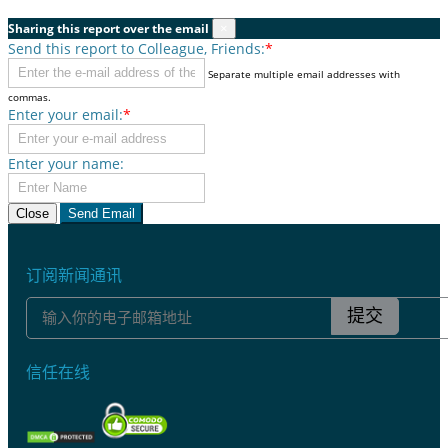
Sharing this report over the email
×
Send this report to Colleague, Friends:
*
Separate multiple email addresses with
commas.
Enter your email:
*
Enter your name:
Close
Send Email
订阅新闻通讯
提交
信任在线