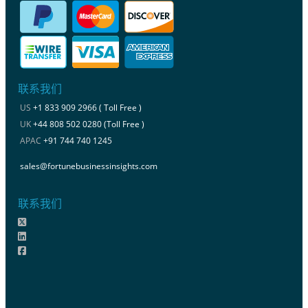
联系我们
US
+1 833 909 2966 ( Toll Free )
UK
+44 808 502 0280 (Toll Free )
APAC
+91 744 740 1245
sales@fortunebusinessinsights.com
联系我们