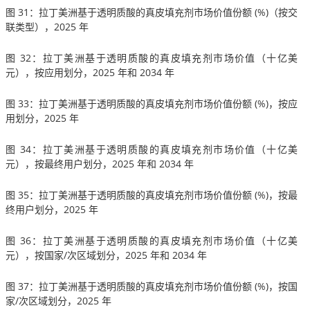
图 31：拉丁美洲基于透明质酸的真皮填充剂市场价值份额 (%)（按交
联类型），2025 年
图 32：拉丁美洲基于透明质酸的真皮填充剂市场价值（十亿美
元），按应用划分，2025 年和 2034 年
图 33：拉丁美洲基于透明质酸的真皮填充剂市场价值份额 (%)，按应
用划分，2025 年
图 34：拉丁美洲基于透明质酸的真皮填充剂市场价值（十亿美
元），按最终用户划分，2025 年和 2034 年
图 35：拉丁美洲基于透明质酸的真皮填充剂市场价值份额 (%)，按最
终用户划分，2025 年
图 36：拉丁美洲基于透明质酸的真皮填充剂市场价值（十亿美
元），按国家/次区域划分，2025 年和 2034 年
图 37：拉丁美洲基于透明质酸的真皮填充剂市场价值份额 (%)，按国
家/次区域划分，2025 年