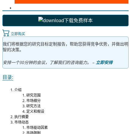
下载免费样本
立即购买
我们将根据您的研究目标定制报告，帮助您获得竞争优势，并做出明
智的决策。
安排一个30分钟的会议，了解我们的咨询能力。 –
立即安排
目录:
介绍
研究范围
市场细分
研究方法
定义和假设
执行摘要
市场动态
市场驱动因素
市场限制