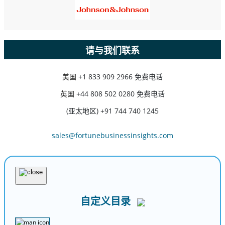
请与我们联系
美国
+1 833 909 2966 免费电话
英国
+44 808 502 0280 免费电话
(亚太地区) +91 744 740 1245
sales@fortunebusinessinsights.com
自定义目录