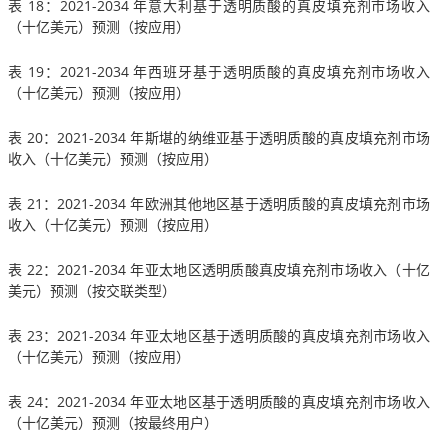
表 18：2021-2034 年意大利基于透明质酸的真皮填充剂市场收入
（十亿美元）预测（按应用）
表 19：2021-2034 年西班牙基于透明质酸的真皮填充剂市场收入
（十亿美元）预测（按应用）
表 20：2021-2034 年斯堪的纳维亚基于透明质酸的真皮填充剂市场
收入（十亿美元）预测（按应用）
表 21：2021-2034 年欧洲其他地区基于透明质酸的真皮填充剂市场
收入（十亿美元）预测（按应用）
表 22：2021-2034 年亚太地区透明质酸真皮填充剂市场收入（十亿
美元）预测（按交联类型）
表 23：2021-2034 年亚太地区基于透明质酸的真皮填充剂市场收入
（十亿美元）预测（按应用）
表 24：2021-2034 年亚太地区基于透明质酸的真皮填充剂市场收入
（十亿美元）预测（按最终用户）