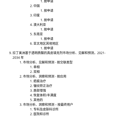
按申请
中国
按申请
印度
按申请
澳大利亚
按申请
东南亚
按申请
亚太地区其他地区
按申请
拉丁美洲基于透明质酸的真皮填充剂市场分析、见解和预测，2021-
2034 年
市场分析、见解和预测 - 按交联类型
单相
双相
市场分析、洞察和预测 - 按应用
疤痕治疗
皱纹矫正治疗
唇部增强
恢复体积/丰满度
其他的
市场分析、洞察和预测 – 按最终用户
专科及皮肤科诊所
医院和诊所