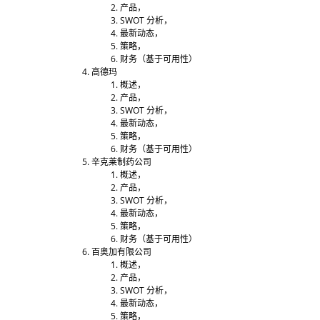
产品，
SWOT 分析，
最新动态，
策略，
财务（基于可用性）
高德玛
概述，
产品，
SWOT 分析，
最新动态，
策略，
财务（基于可用性）
辛克莱制药公司
概述，
产品，
SWOT 分析，
最新动态，
策略，
财务（基于可用性）
百奥加有限公司
概述，
产品，
SWOT 分析，
最新动态，
策略，