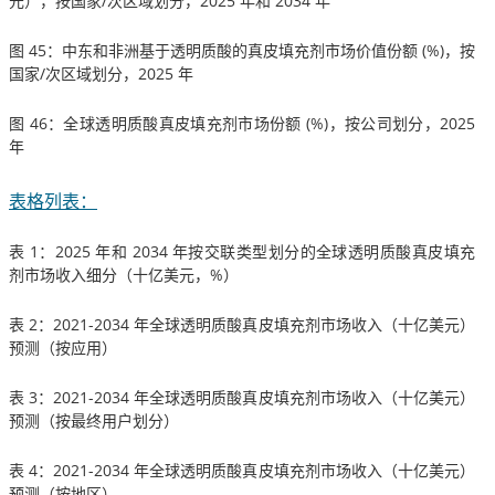
元），按国家/次区域划分，2025 年和 2034 年
图 45：中东和非洲基于透明质酸的真皮填充剂市场价值份额 (%)，按
国家/次区域划分，2025 年
图 46：全球透明质酸真皮填充剂市场份额 (%)，按公司划分，2025
年
表格列表：
表 1：2025 年和 2034 年按交联类型划分的全球透明质酸真皮填充
剂市场收入细分（十亿美元，%）
表 2：2021-2034 年全球透明质酸真皮填充剂市场收入（十亿美元）
预测（按应用）
表 3：2021-2034 年全球透明质酸真皮填充剂市场收入（十亿美元）
预测（按最终用户划分）
表 4：2021-2034 年全球透明质酸真皮填充剂市场收入（十亿美元）
预测（按地区）