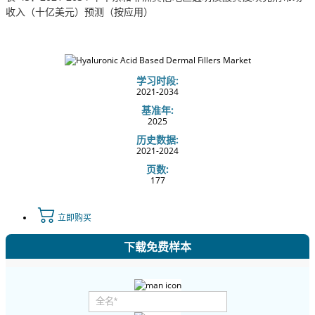
收入（十亿美元）预测（按应用）
学习时段:
2021-2034
基准年:
2025
历史数据:
2021-2024
页数:
177
立即购买
下载免费样本