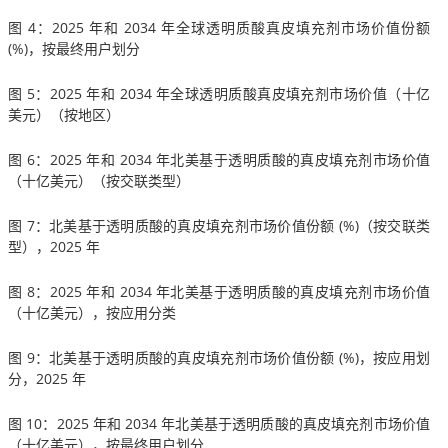
图 4：2025 年和 2034 年全球透明质酸真皮填充剂市场价值份额
(%)，按最终用户划分
图 5：2025 年和 2034 年全球透明质酸真皮填充剂市场价值（十亿
美元）（按地区）
图 6：2025 年和 2034 年北美基于透明质酸的真皮填充剂市场价值
（十亿美元）（按交联类型）
图 7：北美基于透明质酸的真皮填充剂市场价值份额 (%)（按交联类
型），2025 年
图 8：2025 年和 2034 年北美基于透明质酸的真皮填充剂市场价值
（十亿美元），按应用分类
图 9：北美基于透明质酸的真皮填充剂市场价值份额 (%)，按应用划
分，2025 年
图 10：2025 年和 2034 年北美基于透明质酸的真皮填充剂市场价值
（十亿美元），按最终用户划分