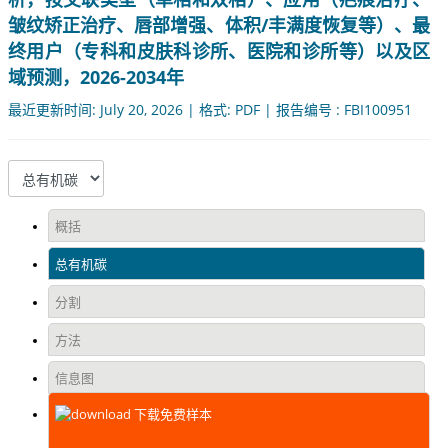
皱纹矫正治疗、唇部增强、体积/丰满度恢复等）、最
终用户（专科和皮肤科诊所、医院和诊所等）以及区
域预测，2026-2034年
最近更新时间: July 20, 2026 | 格式: PDF | 报告编号 : FBI100951
概括
总有机碳
分割
方法
信息图
下载免费样本