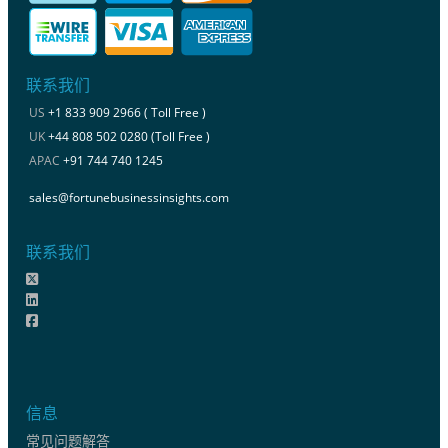
联系我们
US
+1 833 909 2966 ( Toll Free )
UK
+44 808 502 0280 (Toll Free )
APAC
+91 744 740 1245
sales@fortunebusinessinsights.com
联系我们
信息
常见问题解答