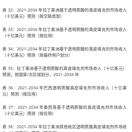
表 32：2021-2034 年拉丁美洲基于透明质酸的真皮填充剂市场收入
（十亿美元）预测（按交联类型）
表 33：2021-2034 年拉丁美洲基于透明质酸的真皮填充剂市场收入
（十亿美元）预测（按应用）
表 34：2021-2034 年拉丁美洲基于透明质酸的真皮填充剂市场收入
（十亿美元）预测（按最终用户划分）
表 35：拉丁美洲基于透明质酸的真皮填充剂市场收入（十亿美元）
预测，按国家/次区域划分，2021-2034 年
表 36：2021-2034 年巴西透明质酸真皮填充剂市场收入（十亿美
元）预测（按应用）
表 37：2021-2034 年墨西哥基于透明质酸的真皮填充剂市场收入
（十亿美元）预测（按应用）
表 38：2021-2034 年拉丁美洲其他地区透明质酸真皮填充剂市场收