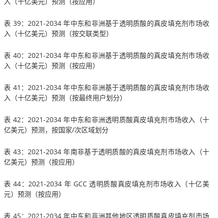
入（十亿美元）预测（按应用）
表 39：2021-2034 年中东和非洲基于透明质酸的真皮填充剂市场收
入（十亿美元）预测（按交联类型）
表 40：2021-2034 年中东和非洲基于透明质酸的真皮填充剂市场收
入（十亿美元）预测（按应用）
表 41：2021-2034 年中东和非洲基于透明质酸的真皮填充剂市场收
入（十亿美元）预测（按最终用户划分）
表 42：2021-2034 年中东和非洲透明质酸真皮填充剂市场收入（十
亿美元）预测，按国家/次区域划分
表 43：2021-2034 年南非基于透明质酸的真皮填充剂市场收入（十
亿美元）预测（按应用）
表 44：2021-2034 年 GCC 透明质酸真皮填充剂市场收入（十亿美
元）预测（按应用）
表 45：2021-2034 年中东和非洲其他地区透明质酸真皮填充剂市场