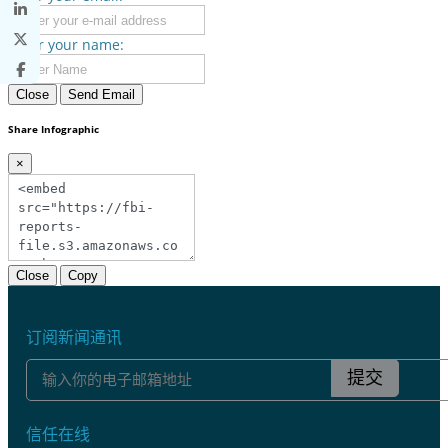
Enter your name:
Close
Send Email
Share Infographic
×
Close
Copy
订阅新闻通讯
提交
信任在线