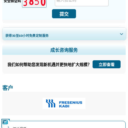
安全验证码
提交
获得30至60
小时
免费定制服务
扩大区域和国家覆盖范围， 细分市场分析， 公司简介， 竞争基准分析，
成长咨询服务
以及最终用户洞察。
我们如何帮助您发现新机遇并更快地扩大规模？
立即查看
立即定制
客户