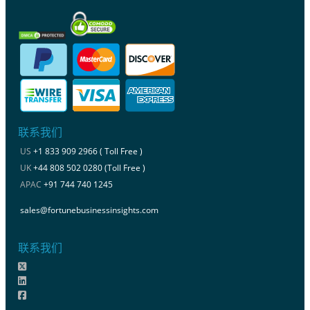
联系我们
US
+1 833 909 2966 ( Toll Free )
UK
+44 808 502 0280 (Toll Free )
APAC
+91 744 740 1245
sales@fortunebusinessinsights.com
联系我们