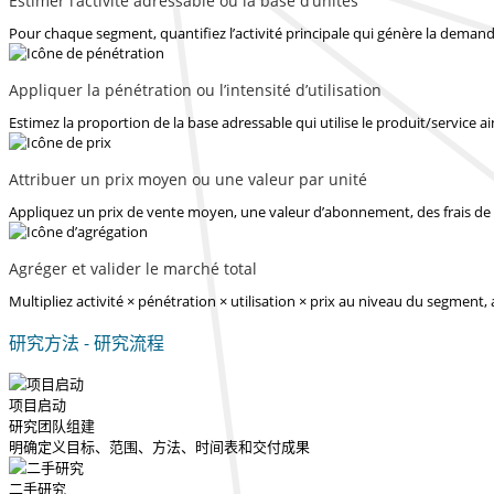
Estimer l’activité adressable ou la base d’unités
Pour chaque segment, quantifiez l’activité principale qui génère la demande
Appliquer la pénétration ou l’intensité d’utilisation
Estimez la proportion de la base adressable qui utilise le produit/service ain
Attribuer un prix moyen ou une valeur par unité
Appliquez un prix de vente moyen, une valeur d’abonnement, des frais de 
Agréger et valider le marché total
Multipliez activité × pénétration × utilisation × prix au niveau du segment,
研究方法 - 研究流程
项目启动
研究团队组建
明确定义目标、范围、方法、时间表和交付成果
二手研究