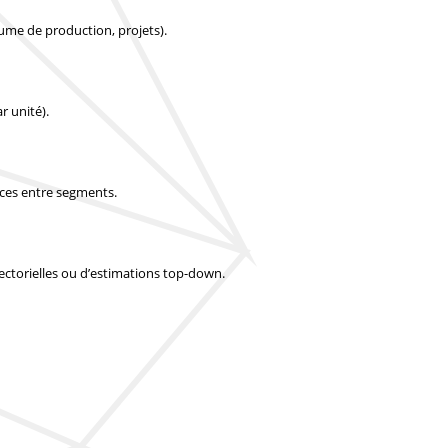
lume de production, projets).
r unité).
nces entre segments.
 sectorielles ou d’estimations top-down.