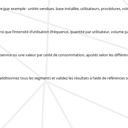
 (par exemple : unités vendues, base installée, utilisateurs, procédures, vo
si que l’intensité d’utilisation (fréquence, quantité par utilisateur, volume pa
service ou une valeur par unité de consommation, ajustés selon les différe
 additionnez tous les segments et validez les résultats à l’aide de références