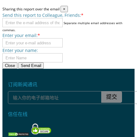
Sharing this report over the email
×
Send this report to Colleague, Friends:
*
Separate multiple email addresses with
commas.
Enter your email:
*
Enter your name:
Close
Send Email
订阅新闻通讯
提交
信任在线