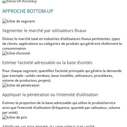
APPROCHE BOTTOM-UP
Segmenter le marché par utilisateurs finaux
Divisez le marché total en industries d’utilisateurs finaux pertinentes, types
de clients, applications ou catégories de produits qui génèrent réellement la
consommation.
Estimer l’activité adressable ou la base d’unités
Pour chaque segment, quantifiez l’activité principale qui génère la demande
(par exemple : unités vendues, base installée, utilisateurs, procédures,
volume de production, projets).
Appliquer la pénétration ou l’intensité d’utilisation
Estimez la proportion de la base adressable qui utilise le produit/service
ainsi que l’intensité d’utilisation (fréquence, quantité par utilisateur, volume
par unité).
Attribuer un prix moyen ou une valeur par unité