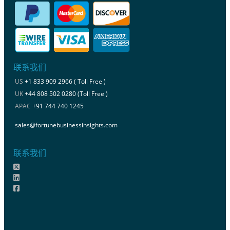
联系我们
US
+1 833 909 2966 ( Toll Free )
UK
+44 808 502 0280 (Toll Free )
APAC
+91 744 740 1245
sales@fortunebusinessinsights.com
联系我们