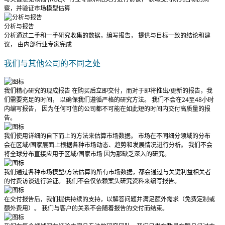
察，并验证市场模型估算
分析与报告
分析通过二手和一手研究收集的数据，编写报告， 提供与目标一致的结论和建
议， 由内部行业专家完成
我们与其他公司的不同之处
我们精心研究的现成报告
在购买后立即交付
，而对于即将推出/更新的报告，我
们需要充足的时间， 以确保我们遵循严格的研究方法。
我们不会在24至48小时
内编写报告
， 因为任何可信的公司都不可能在如此短的时间内交付高质量的报
告。
我们使用详细的自下而上的方法来估算市场数据。 市场在不同细分领域的分布
会在区域/国家层面上根据各种市场动态、趋势和发展情况进行分析。
我们不会
将全球分布直接应用于区域/国家市场
因为那缺乏深入的研究。
我们通过各种市场模型/方法估算的所有市场数据，都会通过与关键利益相关者
的付费访谈进行验证。
我们不会仅依赖案头研究资料来编写报告。
在交付报告后，我们提供持续的支持，以解答问题并满足额外需求（免费定制或
额外费用）。
我们与客户的关系不会随着报告的交付而结束。