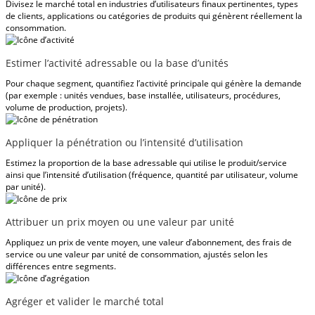
Divisez le marché total en industries d’utilisateurs finaux pertinentes, types
de clients, applications ou catégories de produits qui génèrent réellement la
consommation.
Estimer l’activité adressable ou la base d’unités
Pour chaque segment, quantifiez l’activité principale qui génère la demande
(par exemple : unités vendues, base installée, utilisateurs, procédures,
volume de production, projets).
Appliquer la pénétration ou l’intensité d’utilisation
Estimez la proportion de la base adressable qui utilise le produit/service
ainsi que l’intensité d’utilisation (fréquence, quantité par utilisateur, volume
par unité).
Attribuer un prix moyen ou une valeur par unité
Appliquez un prix de vente moyen, une valeur d’abonnement, des frais de
service ou une valeur par unité de consommation, ajustés selon les
différences entre segments.
Agréger et valider le marché total