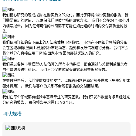
我们精心研究的现成报告
在购买后立即交付
，而对于即将推出/更新的报告，我
们需要充足的时间， 以确保我们遵循严格的研究方法。
我们不会在24至48小时
内编写报告
， 因为任何可信的公司都不可能在如此短的时间内交付高质量的报
告。
我们使用详细的自下而上的方法来估算市场数据。 市场在不同细分领域的分布
会在区域/国家层面上根据各种市场动态、趋势和发展情况进行分析。
我们不会
将全球分布直接应用于区域/国家市场
因为那缺乏深入的研究。
我们通过各种市场模型/方法估算的所有市场数据，都会通过与关键利益相关者
的付费访谈进行验证。
我们不会仅依赖案头研究资料来编写报告。
在交付报告后，我们提供持续的支持，以解答问题并满足额外需求（免费定制或
额外费用）。
我们与客户的关系不会随着报告的交付而结束。
我们在每个领域都有经验丰富且专注的研究团队。我们只发布数量有限且经过充
分研究的报告，
每份报告平均需1.5至2个月
。
团队规模