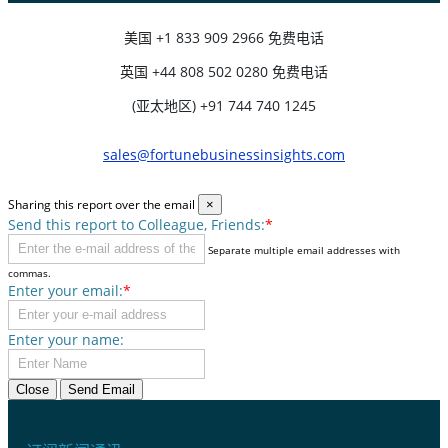
美国
+1 833 909 2966 免费电话
英国
+44 808 502 0280 免费电话
(亚太地区) +91 744 740 1245
sales@fortunebusinessinsights.com
Sharing this report over the email
×
Send this report to Colleague, Friends:
*
Separate multiple email addresses with
commas.
Enter your email:
*
Enter your name:
Close
Send Email